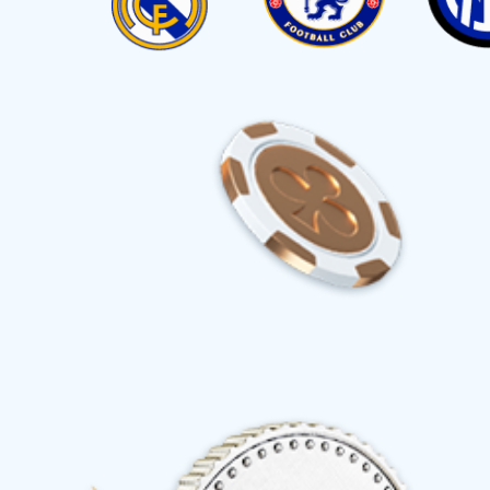
3. 用户对其账户的所有活动和
三、服务内容
本平台主要提供星空体育·星空
调整。
四、用户行为规范
用户承诺不利用本平台从事以下
发布、传播违法或侵权信息
实施恶意攻击、干扰平台系统
侵犯他人合法权益，包括隐私
进行任何未经授权的商业推广
使用自动化工具批量抓取、爬
五、知识产权声明
本平台上的所有内容（包括但不