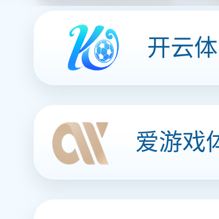
67,200
星空体育·星空官方网站
星空体育·星空官方网站-星空体育(中
国) ✅eson推荐🌈「2026好运滚滚」
s
🔰全新官网正式上线🔰 成立于2007
年6月，注册资金9500万，是一家生
产各类体育用品的制造商厂家，是一
家集科研、生产、销售为一体的体育
用品产品企业。星空体育·星空官方网
站-星空体育(中国)只有注重产品质
量，才可以走得更远，才可以赢得未
来。我们公司用优良的产品为广大客
户提供体育器材服务和新型体育用品
制品！