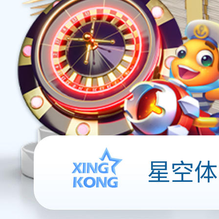
本协议适用中华人民共和国法律
十、联系方式
如您对本协议内容有疑问或建议
Email：support@confortvilom
星空体育·星空官
活跃用户