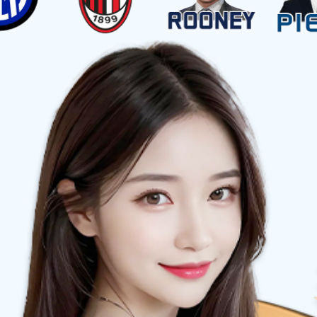
操作承担全部法律责任，包括但不限于信息发布、数据浏览、评论等。
官方网站相关的数据服务、赛事预告、资讯分发、用户互动等功能，
行为：
安全
权、名誉权、知识产权等
或广告行为
虫、数据镜像等行为
限于界面结构、数据接口、文字、图像、音频、源代码等）均归本平