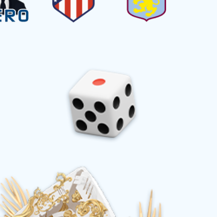
具体服务内容将根据运营安排进行
台或关联方所有，受相关法律保