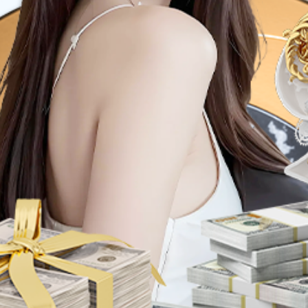
形式使用。
止或终止对用户的全部或部分服务，且无需提前通知：
规
风险
平台运营策略的调整
参考之用，所有信息按“现状”提供。因使用服务导致的直接或间接损
的权利。修改内容将在平台公示并即时生效，用户继续使用服务即代