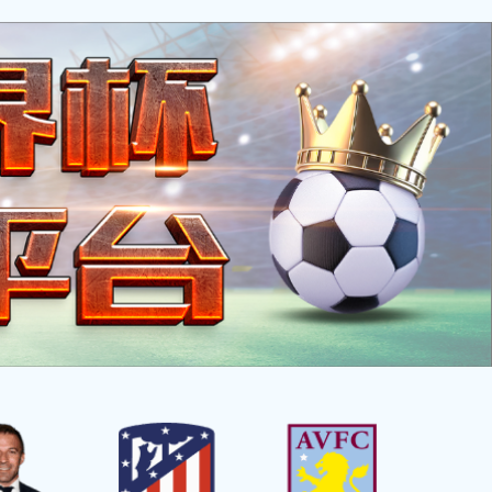
注册入口
协议》（以下简称“本协议”）。