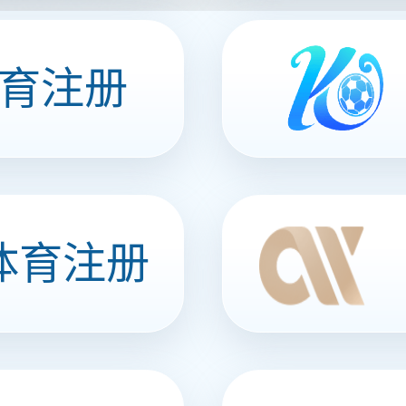
3m 41s
5.3次
联系我们
快速导航
App下载
关于我们
upport@confortvilomar.com
隐私政策
用户协议
网站地图