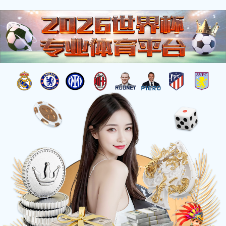
注册入口
星空体育·星空官方网站
APP与
网页版入口｜畅享全球体育赛
事与数据服务
欢迎访问
星空体育·星空官方网站
，提供全面覆
盖足球、篮球、电竞等项目的赛事资讯与数据内
容， 支持
APP下载
与
网页使用
，每日同步更新
千场比赛，聚焦热门体育内容， 助您轻松获取
赛事动态，掌握比赛节奏。