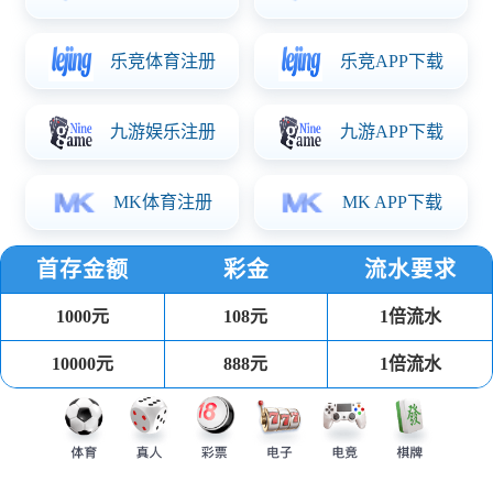
胡金秋凭借持续的高光表现，成为联盟中最炙手可热
的明星。截至常规赛尾声，他已在单赛季内22次砍下
得分与篮板均达到20+的“双20”数据，这一惊人纪录
不仅让他稳坐本土内线第一人的宝座，更引发了广泛
讨论：这位广厦核心能否在MVP（最有价值球员）的
竞争史上，写下属于自己的全新篇章？